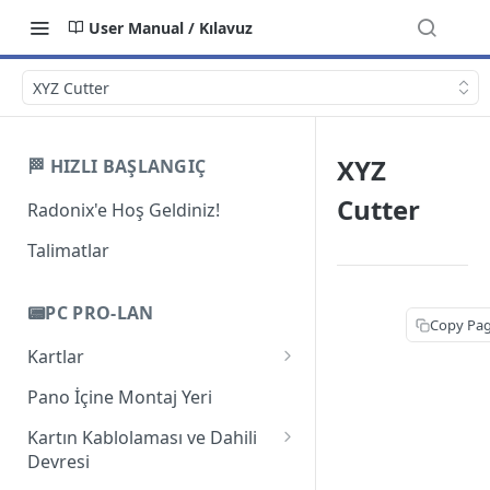
User Manual / Kılavuz
XYZ Cutter
XYZ
🏁 HIZLI BAŞLANGIÇ
Cutter
Radonix'e Hoş Geldiniz!
Talimatlar
📟PC PRO-LAN
Copy Pa
Kartlar
Giriş
Pano İçine Montaj Yeri
PC-Pro LAN 2A
Kartın Kablolaması ve Dahili
Devresi
PC-Pro LAN 3AS