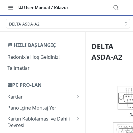
User Manual / Kılavuz
DELTA ASDA-A2
DELTA
🏁 HIZLI BAŞLANGIÇ
ASDA-A2
Radonix'e Hoş Geldiniz!
Talimatlar
📟PC PRO-LAN
Kartlar
Giriş
Pano İçine Montaj Yeri
D
PC-Pro LAN 2A
Kartın Kablolaması ve Dahili
Devresi
PC-Pro LAN 3AS