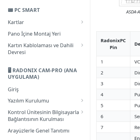
Bilgisayar ile Bağlantı
PC-Pro LAN 4A
📟 PC SMART
Güç Beslemesi
ASDA-A
PC-Pro LAN 6A
Kartlar
Dijital Girişler
Giriş
Pano İçine Montaj Yeri
Dijital Çıkışlar
RadonixPC
PC-Smart 3AS
De
Kartın Kablolaması ve Dahili
Analog Çıkışlar ve Geniş Bant
Pin
Devresi
Modülasyonu
PC-Smart 4A
Bilgisayar ile Bağlantı
1
VC
Eksenler
PC-Smart 6A
🖥️ RADONIX CAM-PRO (ANA
Güç Beslemesi
2
Di
Pinlerin Eksenlerle İlgili İşlevi
Handwheel ve Seri Bağlantı
UYGULAMA)
3
Di
Dijital Girişler
Router Kablolamasına Genel
Giriş
4
Pu
Bakış
Dijital Çıkışlar
Yazılım Kurulumu
5
Pu
Analog Girişler
1. Microsoft .NET Framework 4
Kontrol Ünitesinin Bilgisayarla
Client Profile Yazılımının
6
Se
Analog Çıkışlar ve Geniş Bant
Bağlantısının Kurulması
Kurulumu
Modülasyonu
7
Re
IP Tanımlama
Arayüzlerle Genel Tanıtımı
2. Microsoft XNA Framework
Eksenler
En