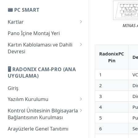
Bilgisayar ile Bağlantı
PC-Pro LAN 4A
📟 PC SMART
Güç Beslemesi
PC-Pro LAN 6A
Kartlar
Dijital Girişler
MINAS A
Giriş
Pano İçine Montaj Yeri
Dijital Çıkışlar
PC-Smart 3AS
Kartın Kablolaması ve Dahili
Analog Çıkışlar ve Geniş Bant
Devresi
Modülasyonu
PC-Smart 4A
RadonixPC
De
Bilgisayar ile Bağlantı
Pin
Eksenler
PC-Smart 6A
🖥️ RADONIX CAM-PRO (ANA
Güç Beslemesi
Pinlerin Eksenlerle İlgili İşlevi
1
VC
Handwheel ve Seri Bağlantı
UYGULAMA)
Dijital Girişler
2
Di
Router Kablolamasına Genel
Giriş
Bakış
Dijital Çıkışlar
3
Di
Yazılım Kurulumu
Analog Girişler
4
Pu
1. Microsoft .NET Framework 4
Kontrol Ünitesinin Bilgisayarla
Client Profile Yazılımının
Analog Çıkışlar ve Geniş Bant
Bağlantısının Kurulması
5
Pu
Kurulumu
Modülasyonu
IP Tanımlama
Arayüzlerle Genel Tanıtımı
6
Se
2. Microsoft XNA Framework
Eksenler