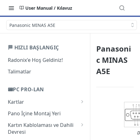
User Manual / Kılavuz
Panasonic MINAS A5E
Panasoni
🏁 HIZLI BAŞLANGIÇ
c MINAS
Radonix'e Hoş Geldiniz!
A5E
Talimatlar
📟PC PRO-LAN
Kartlar
Giriş
Pano İçine Montaj Yeri
PC-Pro LAN 2A
Kartın Kablolaması ve Dahili
Devresi
D
PC-Pro LAN 3AS