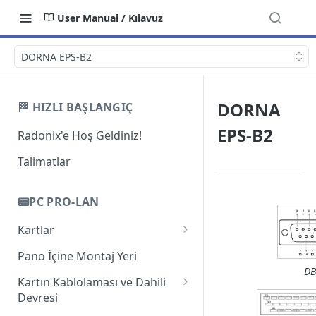
User Manual / Kılavuz
DORNA EPS-B2
DORNA
🏁 HIZLI BAŞLANGIÇ
EPS-B2
Radonix'e Hoş Geldiniz!
Talimatlar
📟PC PRO-LAN
Kartlar
Giriş
Pano İçine Montaj Yeri
DB
PC-Pro LAN 2A
Kartın Kablolaması ve Dahili
Devresi
PC-Pro LAN 3AS