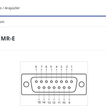
s / Arayüzler
rum
 MR-E