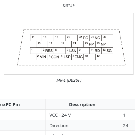
DB15F
MR-E (DB26F)
ixPC Pin
Description
VCC +24 V
1
Direction -
24