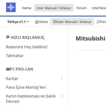
Home
User Manual / Kılavuz
Forum
interface
Türkçe v1.1
Home
User Manual / Kılavuz
Fo
Mitsubishi
🏁 HIZLI BAŞLANGIÇ
Radonix'e Hoş Geldiniz!
Talimatlar
📟PC PRO-LAN
Kartlar
Giriş
Pano İçine Montaj Yeri
PC-Pro LAN 2A
Kartın Kablolaması ve Dahili
Devresi
PC-Pro LAN 3AS