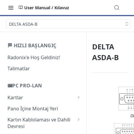
User Manual / Kılavuz
DELTA ASDA-B
DELTA
🏁 HIZLI BAŞLANGIÇ
ASDA-B
Radonix'e Hoş Geldiniz!
Talimatlar
📟PC PRO-LAN
Kartlar
Giriş
Pano İçine Montaj Yeri
D
PC-Pro LAN 2A
Kartın Kablolaması ve Dahili
Devresi
PC-Pro LAN 3AS