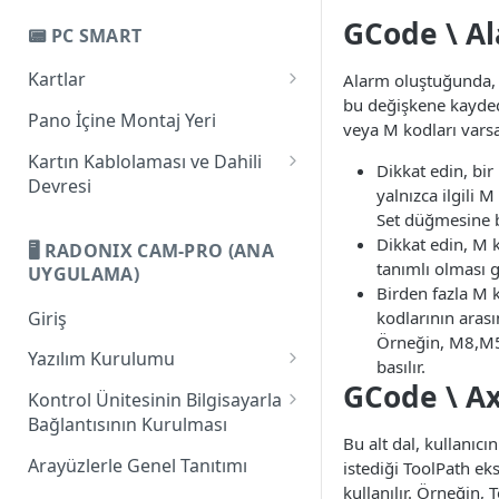
Bilgisayar ile Bağlantı
PC-Pro LAN 4A
GCode \ A
📟 PC SMART
Güç Beslemesi
PC-Pro LAN 6A
Kartlar
Alarm oluştuğunda, 
Dijital Girişler
bu değişkene kayde
Giriş
Pano İçine Montaj Yeri
Dijital Çıkışlar
veya M kodları varsa,
PC-Smart 3AS
Kartın Kablolaması ve Dahili
Analog Çıkışlar ve Geniş Bant
Dikkat edin, bi
Devresi
Modülasyonu
PC-Smart 4A
yalnızca ilgili
Bilgisayar ile Bağlantı
Set düğmesine b
Eksenler
PC-Smart 6A
Dikkat edin, M 
🖥️ RADONIX CAM-PRO (ANA
Güç Beslemesi
Pinlerin Eksenlerle İlgili İşlevi
tanımlı olması g
Handwheel ve Seri Bağlantı
UYGULAMA)
Birden fazla M k
Dijital Girişler
Router Kablolamasına Genel
Giriş
kodlarının arası
Bakış
Dijital Çıkışlar
Örneğin, M8,M5
Yazılım Kurulumu
basılır.
Analog Girişler
GCode \ A
1. Microsoft .NET Framework 4
Kontrol Ünitesinin Bilgisayarla
Client Profile Yazılımının
Analog Çıkışlar ve Geniş Bant
Bağlantısının Kurulması
Kurulumu
Bu alt dal, kullanıc
Modülasyonu
IP Tanımlama
Arayüzlerle Genel Tanıtımı
istediği ToolPath eks
2. Microsoft XNA Framework
Eksenler
kullanılır. Örneğin, 