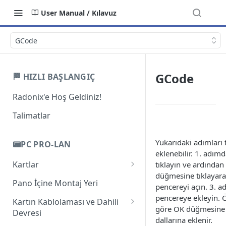
User Manual / Kılavuz
GCode
GCode
🏁 HIZLI BAŞLANGIÇ
Radonix'e Hoş Geldiniz!
Talimatlar
Yukarıdaki adımları 
📟PC PRO-LAN
eklenebilir. 1. adım
Kartlar
tıklayın ve ardında
düğmesine tıklayara
Giriş
Pano İçine Montaj Yeri
pencereyi açın. 3. 
PC-Pro LAN 2A
pencereye ekleyin. 
Kartın Kablolaması ve Dahili
göre OK düğmesine 
Devresi
PC-Pro LAN 3AS
dallarına eklenir.