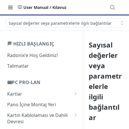
User Manual / Kılavuz
Sayısal değerler veya parametrelerle ilgili bağlantılar
Sayısal
🏁 HIZLI BAŞLANGIÇ
değerler
Radonix'e Hoş Geldiniz!
veya
Talimatlar
parametr
📟PC PRO-LAN
elerle
Kartlar
ilgili
Giriş
Pano İçine Montaj Yeri
bağlantıl
PC-Pro LAN 2A
Kartın Kablolaması ve Dahili
ar
Devresi
PC-Pro LAN 3AS