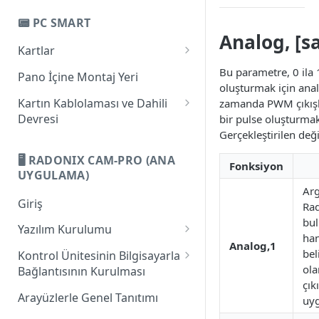
Bilgisayar ile Bağlantı
PC-Pro LAN 4A
📟 PC SMART
Güç Beslemesi
Analog, [sa
PC-Pro LAN 6A
Kartlar
Dijital Girişler
Giriş
Bu parametre, 0 ila 1
Pano İçine Montaj Yeri
Dijital Çıkışlar
oluşturmak için analo
PC-Smart 3AS
Kartın Kablolaması ve Dahili
zamanda PWM çıkışl
Analog Çıkışlar ve Geniş Bant
Devresi
bir pulse oluşturmak 
Modülasyonu
PC-Smart 4A
Gerçekleştirilen deği
Bilgisayar ile Bağlantı
Eksenler
PC-Smart 6A
🖥️ RADONIX CAM-PRO (ANA
Güç Beslemesi
Fonksiyon
Pinlerin Eksenlerle İlgili İşlevi
Handwheel ve Seri Bağlantı
UYGULAMA)
Arg
Dijital Girişler
Router Kablolamasına Genel
Giriş
Rad
Bakış
Dijital Çıkışlar
bul
Yazılım Kurulumu
han
Analog Girişler
Analog,1
1. Microsoft .NET Framework 4
bel
Kontrol Ünitesinin Bilgisayarla
Client Profile Yazılımının
ola
Analog Çıkışlar ve Geniş Bant
Bağlantısının Kurulması
Kurulumu
çık
Modülasyonu
IP Tanımlama
Arayüzlerle Genel Tanıtımı
uyg
2. Microsoft XNA Framework
Eksenler