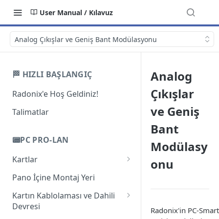
User Manual / Kılavuz
Analog Çıkışlar ve Geniş Bant Modülasyonu
Analog
🏁 HIZLI BAŞLANGIÇ
Çıkışlar
Radonix'e Hoş Geldiniz!
ve Geniş
Talimatlar
Bant
📟PC PRO-LAN
Modülasy
Kartlar
onu
Giriş
Pano İçine Montaj Yeri
PC-Pro LAN 2A
Kartın Kablolaması ve Dahili
Devresi
PC-Pro LAN 3AS
Radonix'in PC-Smart