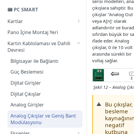
Bilgisayar ile Bağlantı
serisi modelleri, an
PC-Pro LAN 4A
çıkışlara sahiptir. Bu
📟 PC SMART
Güç Beslemesi
çıkışlar "Analog Out 
PC-Pro LAN 6A
veya A[n]' olarak
Kartlar
Dijital Girişler
adlandırılır ve bura
Giriş
Pano İçine Montaj Yeri
Dijital Çıkışlar
sıfırdan büyük bir sa
PC-Smart 3AS
ifade eder. Analog
Kartın Kablolaması ve Dahili
Analog Çıkışlar ve Geniş Bant
çıkışlar, 0 ile 10 volt
Devresi
Modülasyonu
PC-Smart 4A
arasında sürekli bir
voltaj sağlar.
Bilgisayar ile Bağlantı
Eksenler
PC-Smart 6A
Pinlerin Eksenlerle İlgili İşlevi
Güç Beslemesi
Handwheel ve Seri Bağlantı
Dijital Girişler
Router Kablolamasına Genel
Şekil 12 – Analog Çıkı
Bakış
Dijital Çıkışlar
Bu çıkışlar,
⚠️
Analog Girişler
besleme
Analog Çıkışlar ve Geniş Bant
kaynağını
Modülasyonu
negatif
kutbuna
Eksenler